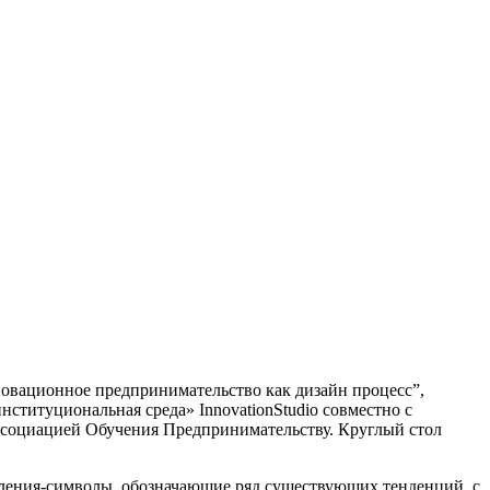
новационное предпринимательство как дизайн процесс”,
титуциональная среда» InnovationStudio совместно с
социацией Обучения Предпринимательству. Круглый стол
пления-символы, обозначающие ряд существующих тенденций, с