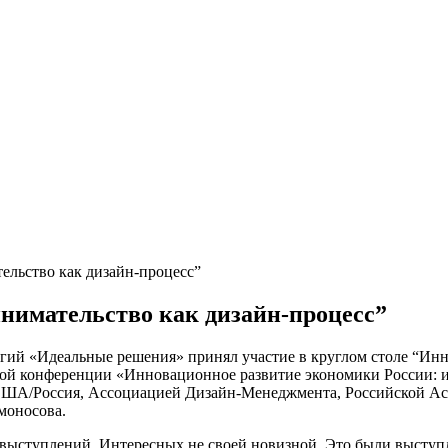
льство как дизайн-процесс”
нимательство как дизайн-процесс”
огий «Идеальные решения» принял участие в круглом столе “Ин
й конференции «Инновационное развитие экономики России: инс
США/Россия, Ассоциацией Дизайн-Менеджмента, Российской Ас
моносова.
 выступлений. Интересных не своей новизной. Это были высту