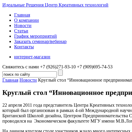
Идеальные Решения
Центр Креативных технологий
Главная
О компании
Новости
Статьи
График мероприятий
Заказать семинар/вебинар
Контакты
интернет-магазин
Свяжитесь с нами
+7 (926)
271-93-10
+7 (909)
695-74-53
Главная
Новости
Круглый стол “Инновационное предпринимате
Круглый стол “Инновационное предпри
22 апреля 2011 года представитель Центра Креативных технол
который был организован в рамках 4-ой Международной научно
Британской Школой дизайна, Центром Предпринимательства 
проводился на Экономическом факультете МГУ имени М.В.Ло
На данном круглом столе участников ждало много интересных