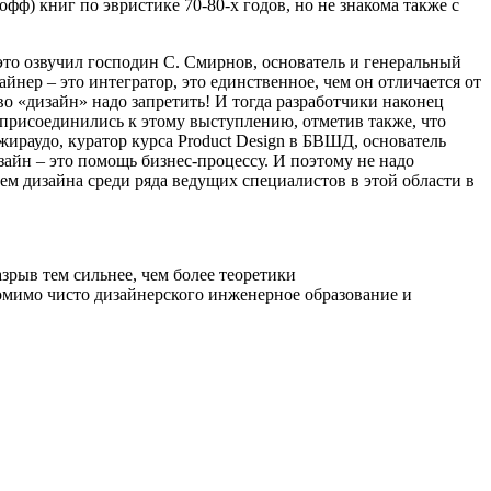
офф) книг по эвристике 70-80-х годов, но не знакома также с
это озвучил господин С. Смирнов, основатель и генеральный
айнер – это интегратор, это единственное, чем он отличается от
 «дизайн» надо запретить! И тогда разработчики наконец
 присоединились к этому выступлению, отметив также, что
жираудо, куратор курса Product Design в БВШД, основатель
зайн – это помощь бизнес-процессу. И поэтому не надо
ем дизайна среди ряда ведущих специалистов в этой области в
азрыв тем сильнее, чем более теоретики
омимо чисто дизайнерского инженерное образование и
.