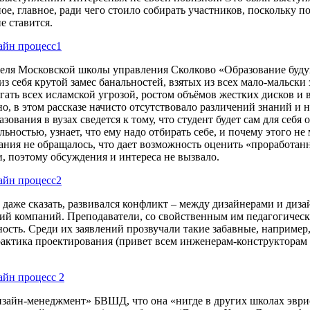
ное, главное, ради чего стоило собирать участников, поскольк
е ставится.
теля Московской школы управления Сколково «Образование буд
л из себя крутой замес банальностей, взятых из всех мало-маль
пугать всех исламской угрозой, ростом объёмов жестких дисков 
о, в этом рассказе начисто отсутствовало различений знаний и 
зования в вузах сведется к тому, что студент будет сам для себя
льностью, узнает, что ему надо отбирать себе, и почему этого н
ания не обращалось, что дает возможность оценить «проработан
, поэтому обсуждения и интереса не вызвало.
даже сказать, развивался конфликт – между дизайнерами и диз
й компаний. Преподаватели, со свойственным им педагогически
ность. Среди их заявлений прозвучали такие забавные, наприме
практика проектирования (привет всем инженерам-конструкторам 
изайн-менеджмент» БВШД, что она «нигде в других школах эври