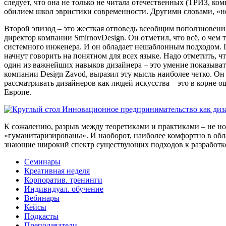
следует, что она не только не читала отечественных (ТРИЗ, ко
обилием школ эвристики современности. Другими словами, «не
Второй эпизод – это жесткая отповедь всеобщим поползновени
директор компании SmirnovDesign. Он отметил, что всё, о чем т
системного инженера. И он обладает нешаблонным подходом. Г
начнут говорить на понятном для всех языке. Надо отметить, 
один из важнейших навыков дизайнера – это умение показывать,
компании Design Zavod, выразил эту мысль наиболее четко. Он 
рассматривать дизайнеров как людей искусства – это в корне 
Европе.
К сожалению, разрыв между теоретиками и практиками – не ново
«гуманитаризированы». И наоборот, наиболее комфортно в об
знающие широкий спектр существующих подходов к разработке
Семинары
Креативная неделя
Корпоратив. тренинги
Индивидуал. обучение
Вебинары
Кейсы
Подкасты
Преподаватели