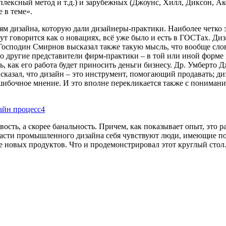
мплексный метод и т.д.) и зарубежных (Джоунс, Хилл, Диксон, Ак
 в теме».
ям дизайна, которую дали дизайнеры-практики. Наиболее четко 
ут говорится как о новациях, всё уже было и есть в ГОСТах. Диз
осподин Смирнов высказал также такую мысль, что вообще слово
что другие представители фирм-практики – в той или иной форме
 как его работа будет приносить деньги бизнесу. Др. Умберто Д
сказал, что дизайн – это инструмент, помогающий продавать; ди
ошибочное мнение. И это вполне перекликается также с понимани
сть, а скорее банальность. Причем, как показывает опыт, это р
ласти промышленного дизайна себя чувствуют люди, имеющие п
 новых продуктов. Что и продемонстрировал этот круглый стол