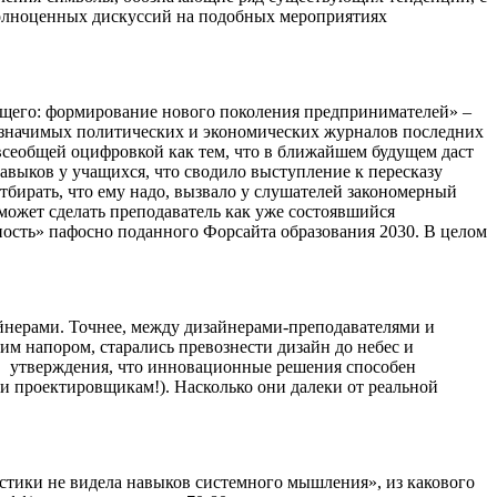
у полноценных дискуссий на подобных мероприятиях
ущего: формирование нового поколения предпринимателей» –
ски значимых политических и экономических журналов последних
и всеобщей оцифровкой как тем, что в ближайшем будущем даст
навыков у учащихся, что сводило выступление к пересказу
 отбирать, что ему надо, вызвало у слушателей закономерный
е может сделать преподаватель как уже состоявшийся
ность» пафосно поданного Форсайта образования 2030. В целом
айнерами. Точнее, между дизайнерами-преподавателями и
м напором, старались превознести дизайн до небес и
р, утверждения, что инновационные решения способен
и проектировщикам!). Насколько они далеки от реальной
стики не видела навыков системного мышления», из какового