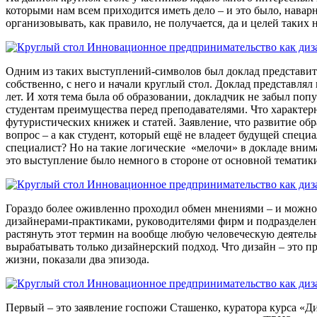
которыми нам всем приходится иметь дело – и это было, навар
организовывать, как правило, не получается, да и целей таких н
Одним из таких выступлений-символов был доклад представи
собственно, с него и начали круглый стол. Доклад представля
лет. И хотя тема была об образовании, докладчик не забыл по
студентам преимущества перед преподавателями. Что характерн
футуристических книжек и статей. Заявление, что развитие обра
вопрос – а как студент, который ещё не владеет будущей специа
специалист? Но на такие логические «мелочи» в докладе вним
это выступление было немного в стороне от основной тематики
Гораздо более оживленно проходил обмен мнениями – и можно 
дизайнерами-практиками, руководителями фирм и подразделени
растянуть этот термин на вообще любую человеческую деятель
вырабатывать только дизайнерский подход. Что дизайн – это 
жизни, показали два эпизода.
Первый – это заявление госпожи Сташенко, куратора курса «Д