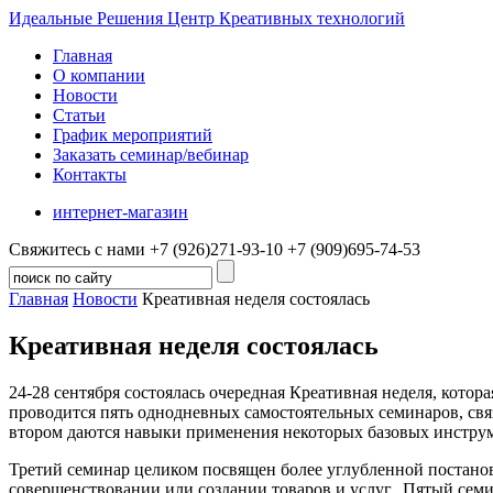
Идеальные Решения
Центр Креативных технологий
Главная
О компании
Новости
Статьи
График мероприятий
Заказать семинар/вебинар
Контакты
интернет-магазин
Свяжитесь с нами
+7 (926)
271-93-10
+7 (909)
695-74-53
Главная
Новости
Креативная неделя состоялась
Креативная неделя состоялась
24-28 сентября состоялась очередная Креативная неделя, кот
проводится пять однодневных самостоятельных семинаров, св
втором даются навыки применения некоторых базовых инстру
Третий семинар целиком посвящен более углубленной постанов
совершенствовании или создании товаров и услуг. Пятый семи