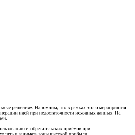
альные решения». Напомним, что в рамках этого мероприятия
енерации идей при недостаточности исходных данных. На
дей.
пользованию изобретательских приёмов при
аходить и занимать зоны высокой прибыли.