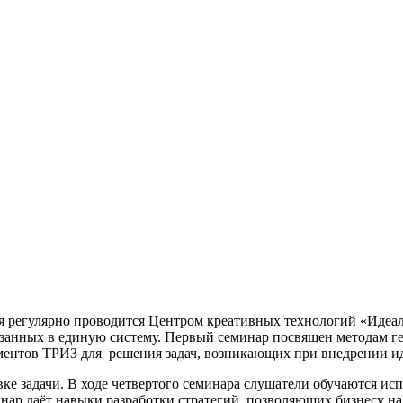
орая регулярно проводится Центром креативных технологий «Иде
язанных в единую систему. Первый семинар посвящен методам г
ментов ТРИЗ для решения задач, возникающих при внедрении и
ке задачи. В ходе четвертого семинара слушатели обучаются ис
нар даёт навыки разработки стратегий, позволяющих бизнесу н