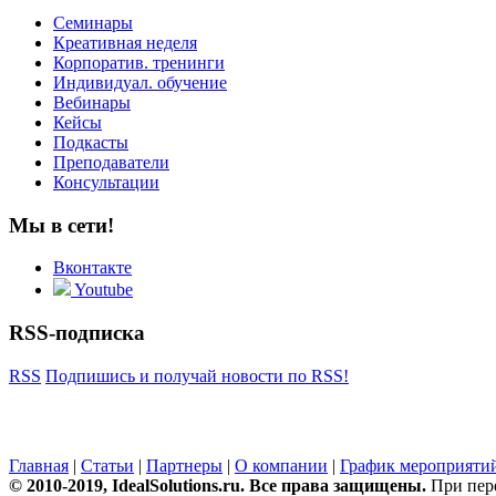
Семинары
Креативная неделя
Корпоратив. тренинги
Индивидуал. обучение
Вебинары
Кейсы
Подкасты
Преподаватели
Консультации
Мы в сети!
Вконтакте
Youtube
RSS-подписка
RSS
Подпишись и получай новости по RSS!
Главная
|
Статьи
|
Партнеры
|
О компании
|
График мероприяти
© 2010-2019, IdealSolutions.ru. Все права защищены.
При пере