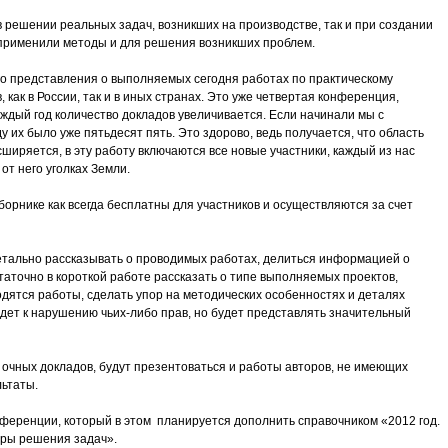
в решении реальных задач, возникших на производстве, так и при создании
 применили методы и для решения возникших проблем.
о представления о выполняемых сегодня работах по практическому
как в России, так и в иных странах. Это уже четвертая конференция,
ждый год количество докладов увеличивается. Если начинали мы с
у их было уже пятьдесят пять. Это здорово, ведь получается, что область
ширяется, в эту работу включаются все новые участники, каждый из нас
от него уголках Земли.
борнике как всегда бесплатны для участников и осуществляются за счет
 детально рассказывать о проводимых работах, делиться информацией о
таточно в короткой работе рассказать о типе выполняемых проектов,
одятся работы, сделать упор на методических особенностях и деталях
дет к нарушению чьих-либо прав, но будет представлять значительный
чных докладов, будут презентоваться и работы авторов, не имеющих
ьтаты.
еренции, который в этом планируется дополнить справочником «2012 год.
ры решения задач».