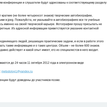
им конференции и слушатели будут адресованы к соответствующему разделу
 краткие (не более четырехсот знаков) творческие автобиографии,
 в jpeg. Пожалуйста, не указывайте в автобиографиях все те учебные
есь именно на своей творческой карьере. Фотографии прошу присылать не
третные. Из адресной информации приветствуется указание контактной
ъединяющего людей, решающих практические задачи, и если в работе этого
ать также информацию и о таких центрах. Объем – не более 600 знаков.
давно действует и какой опыт имеет, кто из специалистов в него входит.
аются до 24 часов 11 октября 2012 года в электронном виде
:
metodolog1@yandex.ru
нции будут доведены до участников позже.