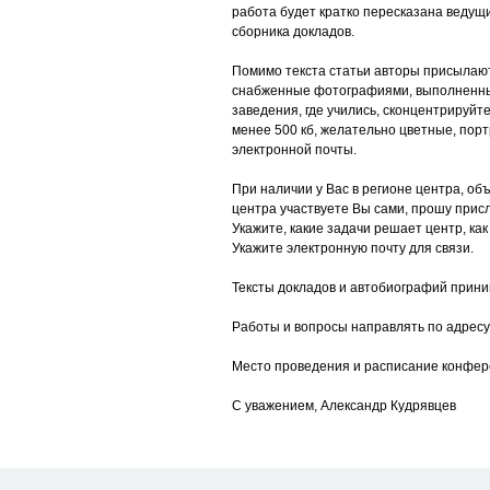
работа будет кратко пересказана ведущ
сборника докладов.
Помимо текста статьи авторы присылают
снабженные фотографиями, выполненными
заведения, где учились, сконцентрируйт
менее 500 кб, желательно цветные, пор
электронной почты.
При наличии у Вас в регионе центра, об
центра участвуете Вы сами, прошу присл
Укажите, какие задачи решает центр, как 
Укажите электронную почту для связи.
Тексты докладов и автобиографий приним
Работы и вопросы направлять по адресу
Место проведения и расписание конфере
С уважением, Александр Кудрявцев