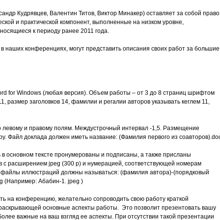
андр Кудрявцев, Валентин Титов, Виктор Минакер) оставляет за собой право
ской и практической компонент, выполненные на низком уровне,
носящиеся к периоду ранее 2011 года.
в наших конференциях, могут представить описания своих работ за большие
rd for Windows (любая версия). Объем работы – от 3 до 8 страниц шрифтом
1, размер заголовков 14, фамилии и регалии авторов указывать кеглем 11,
о левому и правому полям. Междустрочный интервал -1,5. Размещение
ру. Файл доклада должен иметь название: (Фамилия первого из соавторов).do
 в основном тексте пронумерованы и подписаны, а также присланы
 с расширением jpeg (300 р) и нумерацией, соответствующей номерам
е файлы иллюстраций должны называться: (фамилия автора)-(порядковый
 (Например: Абабин-1. jpeg )
ать на конференцию, желательно сопроводить свою работу краткой
, раскрывающей основные аспекты работы. Это позволит презентовать вашу
более важные на ваш взгляд ее аспекты. При отсутствии такой презентации