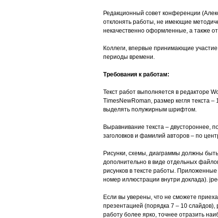
Редакционный совет конференции (Алекс
отклонять работы, не имеющие методиче
некачественно оформленные, а также от
Коллеги, впервые принимающие участие 
периоды времени.
Требования к работам:
Текст работ выполняется в редакторе Wo
TimesNewRoman, размер кегля текста – 1
выделять полужирным шрифтом.
Выравнивание текста – двустороннее, п
заголовков и фамилий авторов – по цент
Рисунки, схемы, диаграммы должны быть
дополнительно в виде отдельных файлов
рисунков в тексте работы. Приложенны
номер иллюстрации внутри доклада). jpeg
Если вы уверены, что не сможете приех
презентацией (порядка 7 – 10 слайдов)
работу более ярко, точнее отразить наи