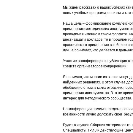
Мы ждем рассказах о ваших успехах как 
новых учебных программ, если вы и там
Наша цель – формирование комплексног
применению методических инструментов, 
проводимая именно в таком формате. Ка
шестнадцати докладов, то в прошлом год
практического применения все более рас
лучше понимает, что делается в дальних 
Участие в конференции и публикация в с
средств организаторов конференции.
Я понимаю, что многие из вас не могут
найденных решениях. В этом случае дос
обобщенно о том, в каких отраслях пров
применения инструментов. Это не приве
интерес для методического сообщества.
На конференции помимо представления о
возможности лично доложить свои резул
Будет выпущен Сборник материалов конф
Специалисты ТРИЗ и действующие Цент