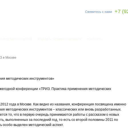
+7 (9
Свяжитесь с нами
РАФИК МЕРОПРИЯТИЙ
ЗАКАЗАТЬ СЕМИНАР/ВЕБИНАР
КОНТАКТЫ
З в Москве
ия методических инструментов»
ежегодной конференции «ТРИЗ. Практика применения методических
 2012 года в Москве. Как видно из названия, конференция посвящена именно
ия методических инструментов – классических или вновь разработанных.
ся то, что в первую очередь принимаются работы с рассказом о новых
ь, выполненных за последний год, то есть со второй половины 2011 по
ь особо выделен методический аспект.