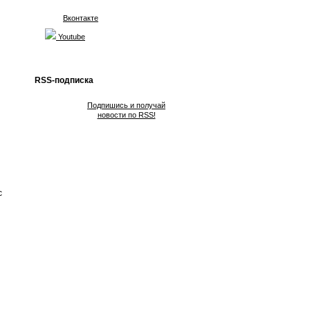
Вконтакте
Youtube
RSS-подписка
Подпишись и получай
новости по RSS!
c